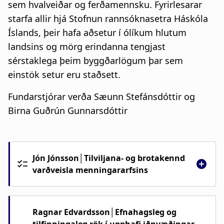
sem hvalveiðar og ferðamennsku. Fyrirlesarar
starfa allir hjá Stofnun rannsóknasetra Háskóla
Íslands, þeir hafa aðsetur í ólíkum hlutum
landsins og mörg erindanna tengjast
sérstaklega þeim byggðarlögum þar sem
einstök setur eru staðsett.
Fundarstjórar verða Sæunn Stefánsdóttir og
Birna Guðrún Gunnarsdóttir
Jón Jónsson│Tilviljana- og brotakennd
varðveisla menningararfsins
Í erindinu verður fjallað um tilviljunakennda
varðveislu fróðleiks og upplýsinga um áhrif
Ragnar Edvardsson│Efnahagsleg og
íbúa landsins á náttúru og landslag,
tilfinningaleg rök í upphafi iðnvæðingar