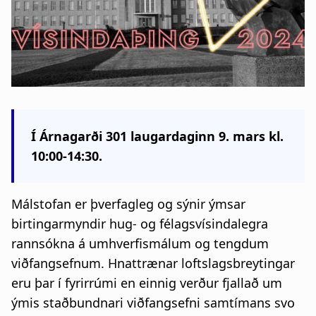
a
t
i
o
n
Í Árnagarði 301 laugardaginn 9. mars kl.
10:00-14:30.
Málstofan er þverfagleg og sýnir ýmsar
birtingarmyndir hug- og félagsvísindalegra
rannsókna á umhverfismálum og tengdum
viðfangsefnum. Hnattrænar loftslagsbreytingar
eru þar í fyrirrúmi en einnig verður fjallað um
ýmis staðbundnari viðfangsefni samtímans svo