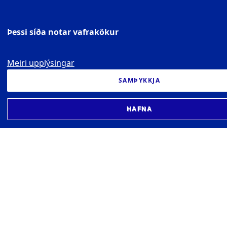
Þessi síða notar vafrakökur
Meiri upplýsingar
SAMÞYKKJA
HAFNA