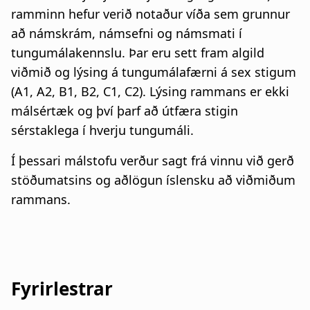
ramminn hefur verið notaður víða sem grunnur
að námskrám, námsefni og námsmati í
tungumálakennslu. Þar eru sett fram algild
viðmið og lýsing á tungumálafærni á sex stigum
(A1, A2, B1, B2, C1, C2). Lýsing rammans er ekki
málsértæk og því þarf að útfæra stigin
sérstaklega í hverju tungumáli.
Í þessari málstofu verður sagt frá vinnu við gerð
stöðumatsins og aðlögun íslensku að viðmiðum
rammans.
Fyrirlestrar