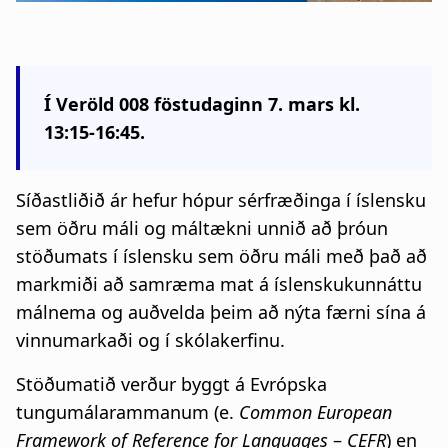
a
t
i
Í Veröld 008 föstudaginn 7. mars kl.
o
13:15-16:45.
n
Síðastliðið ár hefur hópur sérfræðinga í íslensku
sem öðru máli og máltækni unnið að þróun
stöðumats í íslensku sem öðru máli með það að
markmiði að samræma mat á íslenskukunnáttu
málnema og auðvelda þeim að nýta færni sína á
vinnumarkaði og í skólakerfinu.
Stöðumatið verður byggt á Evrópska
tungumálarammanum (e.
Common European
Framework of Reference for Languages
–
CEFR
) en