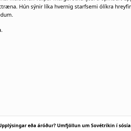
ræna. Hún sýnir líka hvernig starfsemi ólíkra hreyfi
ndum.
.
pplýsingar eða áróður? Umfjöllun um Sovétríkin í sósí