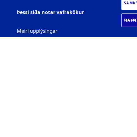
SAMÞ
Þessi síða notar vafrakökur
HAFN
Meiri upplýsingar
HUGVÍSINDASTOFNUN
Háskóli Íslands
Sæmundargötu 2
102 Reykjavík