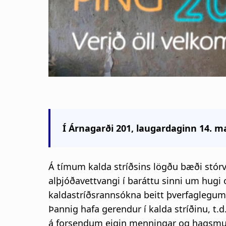
Í Árnagarði 201, laugardaginn 14. mar
Á tímum kalda stríðsins lögðu bæði stórv
alþjóðavettvangi í baráttu sinni um hug
kaldastríðsrannsókna beitt þverfaglegu
Þannig hafa gerendur í kalda stríðinu, t.d
á forsendum eigin menningar og hagsmuna