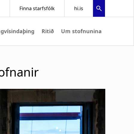
gvísindaþing
Ritið
Um stofnunina
tofnanir