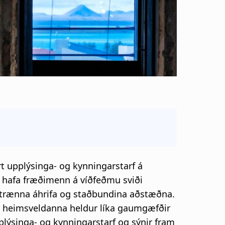
rt upplýsinga- og kynningarstarf á
 hafa fræðimenn á víðfeðmu sviði
ttrænna áhrifa og staðbundina aðstæðna.
rúar heimsveldanna heldur líka gaumgæfðir
lýsinga- og kynningarstarf og sýnir fram