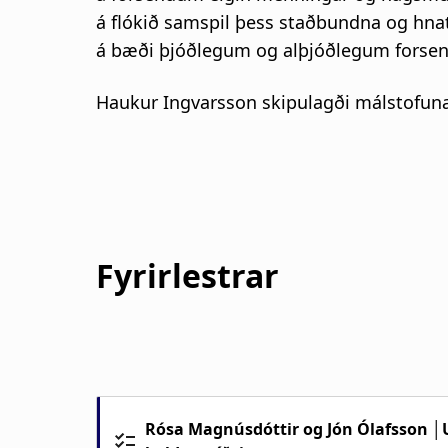
á flókið samspil þess staðbundna og hnatt
á bæði þjóðlegum og alþjóðlegum forse
Haukur Ingvarsson skipulagði málstofuna
Fyrirlestrar
Rósa Magnúsdóttir og Jón Ólafsson │U