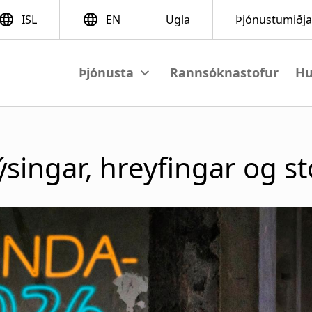
Rannsóknastofur
Hu
View submenu
M
a
ýsingar, hreyfingar og s
i
n
n
a
v