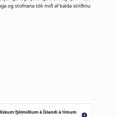
nga og stofnana tók mið af kalda stríðinu
alískum fjölmiðlum á Íslandi á tímum