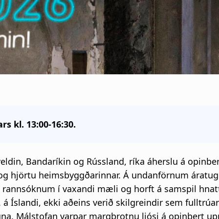
i
g
a
t
i
s kl. 13:00-16:30.
o
n
eldin, Bandaríkin og Rússland, ríka áherslu á opinbe
i og hjörtu heimsbyggðarinnar. Á undanförnum áratug
m rannsóknum í vaxandi mæli og horft á samspil hna
. á Íslandi, ekki aðeins verið skilgreindir sem fullt
. Málstofan varpar margbrotnu ljósi á opinbert upp