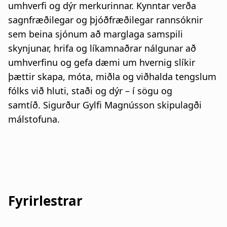
umhverfi og dýr merkurinnar. Kynntar verða
sagnfræðilegar og þjóðfræðilegar rannsóknir
sem beina sjónum að marglaga samspili
skynjunar, hrifa og líkamnaðrar nálgunar að
umhverfinu og gefa dæmi um hvernig slíkir
þættir skapa, móta, miðla og viðhalda tengslum
fólks við hluti, staði og dýr – í sögu og
samtíð. Sigurður Gylfi Magnússon skipulagði
málstofuna.
Fyrirlestrar