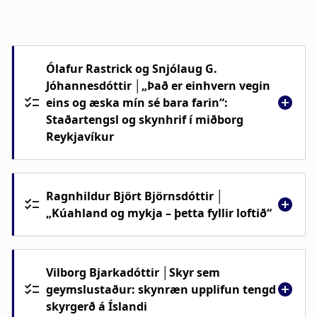
Ólafur Rastrick og Snjólaug G.
Jóhannesdóttir │„Það er einhvern vegin
eins og æska mín sé bara farin“:
Staðartengsl og skynhrif í miðborg
Reykjavíkur
Samband fólks við borgarlandslag mótast í
sífelldu og skapandi samspili skynjunar,
Ragnhildur Björt Björnsdóttir │
reynslu og efnislegs umhverfis. Í erindinu er
„Kúahland og mykja – þetta fyllir loftið“
sjónum beint að þversagnakenndu
Lykt er hugtak sem við fyrstu sýn virðist
sambandi fólks við æskuslóðir í miðborg
algilt en þegar nánar er athugað er það
Reykjavíkur með sérstakri áherslu á þátt
Vilborg Bjarkadóttir │Skyr sem
bundið tíma og rúmi. Lykt getur verið
skynjunar, tilfinninga og (á)hrifa í að móta
geymslustaður: skynræn upplifun tengd
nátengd minningum og getur kallað fram
skyrgerð á Íslandi
og skilyrða andrúmsloft staðarins.