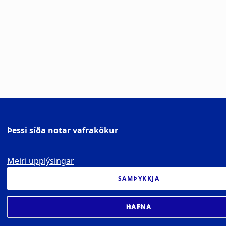
ljósi á matvælaframleiðslu sem lifandi arkíf:
minninga, staðar og fortíðar.
Þessi síða notar vafrakökur
Meiri upplýsingar
SAMÞYKKJA
HAFNA