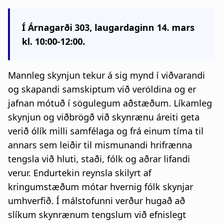
a
t
Í Árnagarði 303, laugardaginn 14. mars
kl. 10:00-12:00.
i
o
Mannleg skynjun tekur á sig mynd í viðvarandi
n
og skapandi samskiptum við veröldina og er
jafnan mótuð í sögulegum aðstæðum. Líkamleg
skynjun og viðbrögð við skynrænu áreiti geta
verið ólík milli samfélaga og frá einum tíma til
annars sem leiðir til mismunandi hrifrænna
tengsla við hluti, staði, fólk og aðrar lifandi
verur. Endurtekin reynsla skilyrt af
kringumstæðum mótar hvernig fólk skynjar
umhverfið. Í málstofunni verður hugað að
slíkum skynrænum tengslum við efnislegt